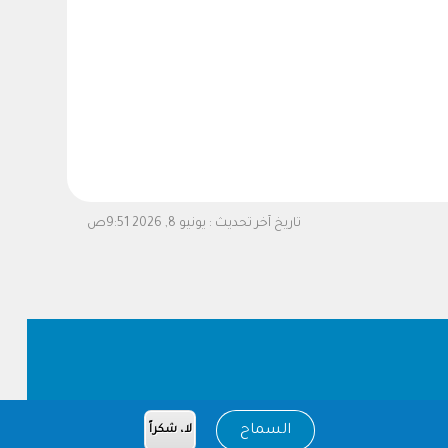
تاريخ آخر تحديث :
يونيو 8, 2026 9:51ص
السماح
لا، شكراً