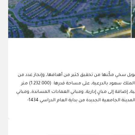
ويل سخي مكّنها من تحقيق كثير من أهدافها، وإنجاز عدد من
مشروعاتها الاستراتيجية الضخمة ، ومن أبرز مشروعاتها مشروع المدينة الجامعية للطالبات والذي يقع في الركن الشرقي لجامعة الملك سعود بالدرعية، على مساحة قدرها: (1.232.000) متر
ريال. وتتألف هذه المدينة من (14) كلية، منها (5) كليات صحية، و(7) كليات إِنسانية، و(4) كليات علمية، إضافة إلى مبانٍ إدارية، ومباني العمادات المساندة، ومباني
خدمية، ومرافق ترويحية، ومنطقة الإسكان ، وتستوعب هذه المدينة (30.000) طالبة . واستقبلت جامعة الملك سعود طالباتها في المدينة الجامعية الجديدة من بداية العام الدراسي 1434-